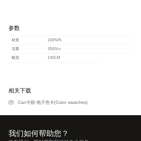
参数
材质
100%PL
克重
350G/㎡
幅宽
145CM
相关下载
Cari卡丽-电子色卡(Color swatches)
我们如何帮助您？